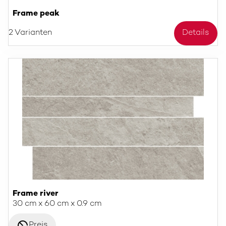
Frame peak
2 Varianten
Details
Frame river
30 cm x 60 cm x 0.9 cm
disabled_visible
Preis