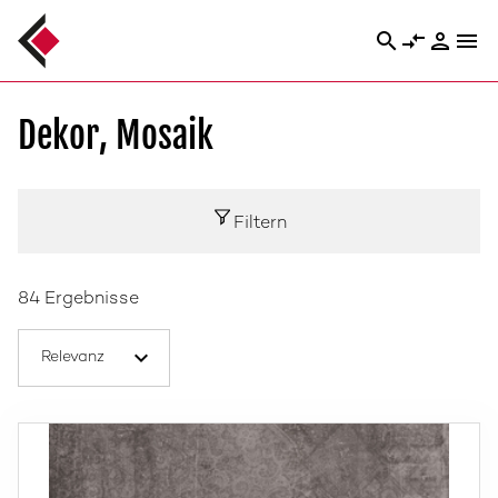
search
compare_arrows
person
menu
Dekor, Mosaik
Filtern
84 Ergebnisse