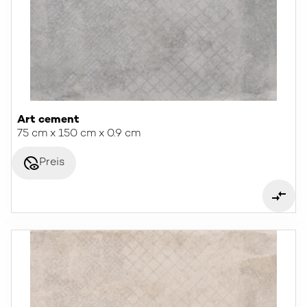
Art cement
75 cm x 150 cm x 0.9 cm
disabled_visible
Preis