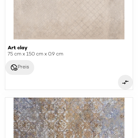
Art clay
75 cm x 150 cm x 0.9 cm
disabled_visible
Preis