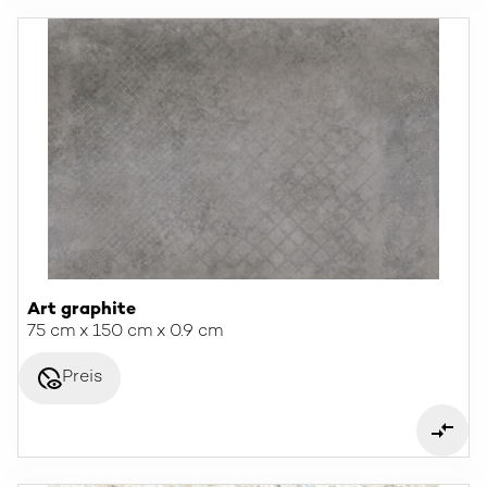
Art graphite
75 cm x 150 cm x 0.9 cm
disabled_visible
Preis