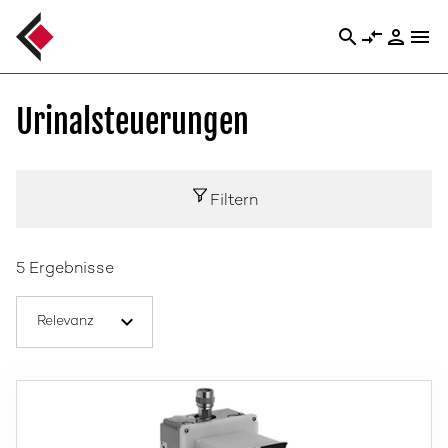
search
compare_arrows
person
menu
Urinalsteuerungen
Filtern
5 Ergebnisse