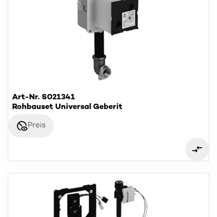
Art-Nr. S021341
Rohbauset Universal Geberit
disabled_visible
Preis