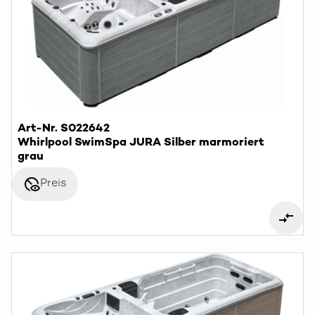
Art-Nr. S022642
Whirlpool SwimSpa JURA Silber marmoriert
grau
disabled_visible
Preis