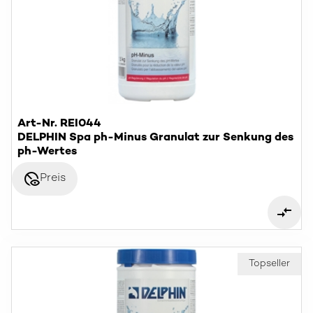
Art-Nr. REI044
DELPHIN Spa ph-Minus Granulat zur Senkung des
ph-Wertes
disabled_visible
Preis
Topseller