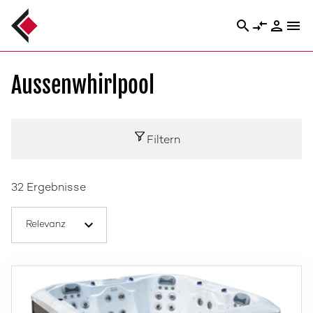
search
compare_arrows
person
menu
Aussenwhirlpool
Filtern
32 Ergebnisse