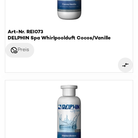
Art-Nr. REI073
DELPHIN Spa Whirlpoolduft Cocos/Vanille
disabled_visible
Preis