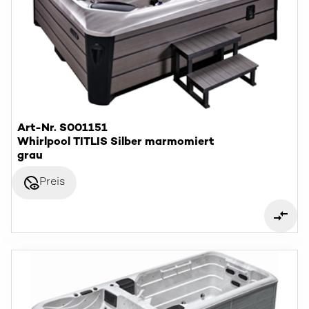
Art-Nr. S001151
Whirlpool TITLIS Silber marmomiert
grau
disabled_visible
Preis