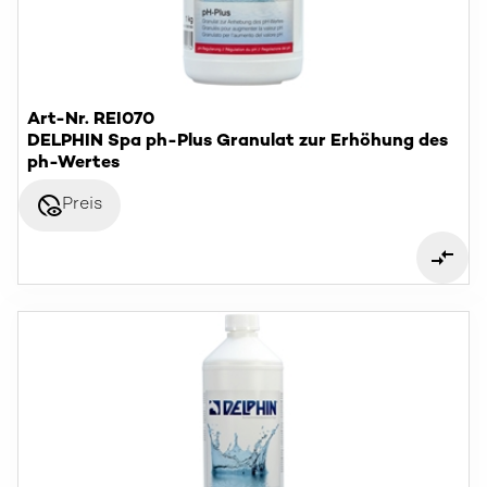
Art-Nr. REI070
DELPHIN Spa ph-Plus Granulat zur Erhöhung des
ph-Wertes
disabled_visible
Preis