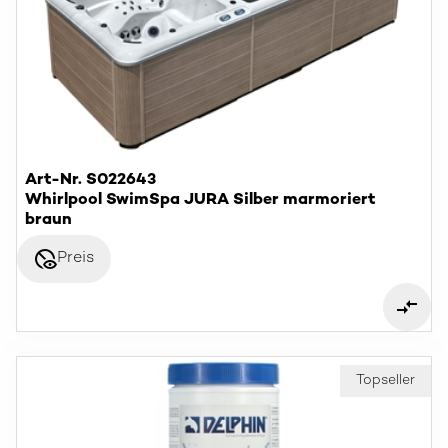
Art-Nr. S022643
Whirlpool SwimSpa JURA Silber marmoriert
braun
disabled_visible
Preis
Topseller