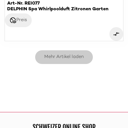
Art-Nr. REI077
DELPHIN Spa Whirlpoolduft Zitronen Garten
disabled_visible
Preis
Mehr Artikel laden
SCHWEIZER ONLINE SHOP