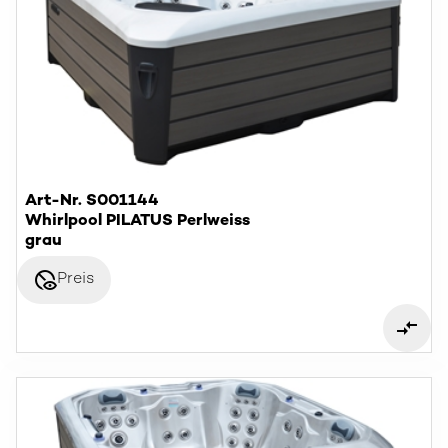
Art-Nr. S001144
Whirlpool PILATUS Perlweiss
grau
disabled_visible
Preis