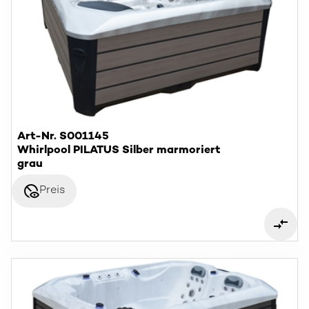
Art-Nr. S001145
Whirlpool PILATUS Silber marmoriert
grau
disabled_visible
Preis