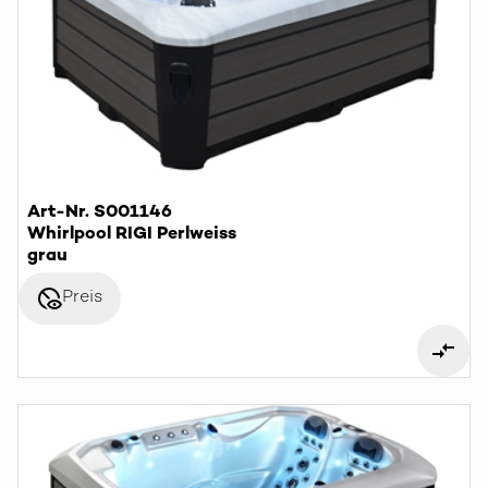
Art-Nr. S001146
Whirlpool RIGI Perlweiss
grau
disabled_visible
Preis