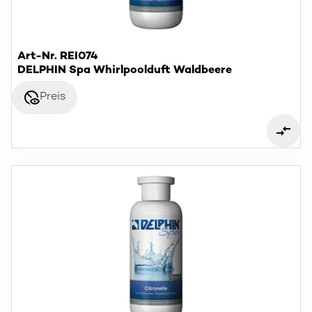
Art-Nr. REI074
DELPHIN Spa Whirlpoolduft Waldbeere
disabled_visible
Preis