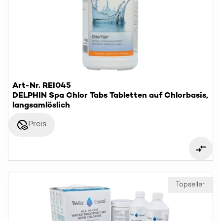
Art-Nr. REI045
DELPHIN Spa Chlor Tabs Tabletten auf Chlorbasis,
langsamlöslich
disabled_visible
Preis
Topseller