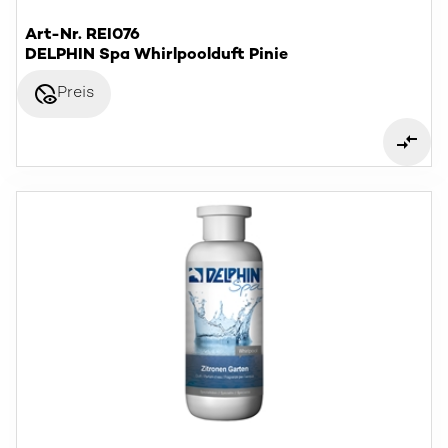
Art-Nr. REI076
DELPHIN Spa Whirlpoolduft Pinie
disabled_visible
Preis