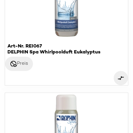
Art-Nr. REI067
DELPHIN Spa Whirlpoolduft Eukalyptus
disabled_visible
Preis