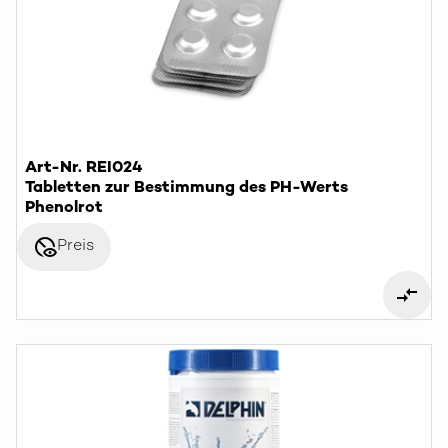
Art-Nr. REI024
Tabletten zur Bestimmung des PH-Werts
Phenolrot
disabled_visible
Preis