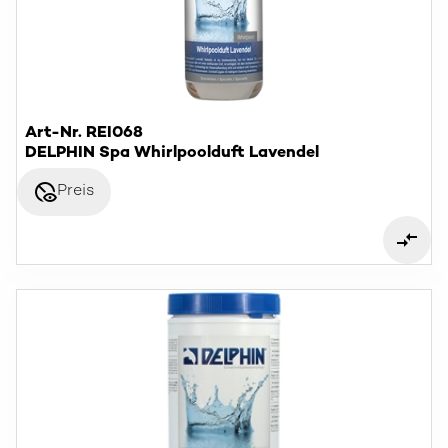
Art-Nr. REI068
DELPHIN Spa Whirlpoolduft Lavendel
disabled_visible
Preis