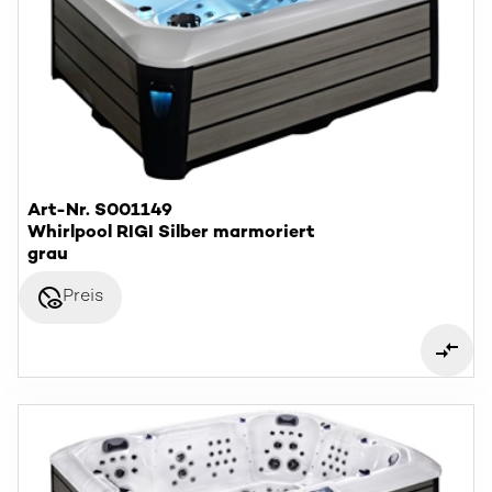
Art-Nr. S001149
Whirlpool RIGI Silber marmoriert
grau
disabled_visible
Preis