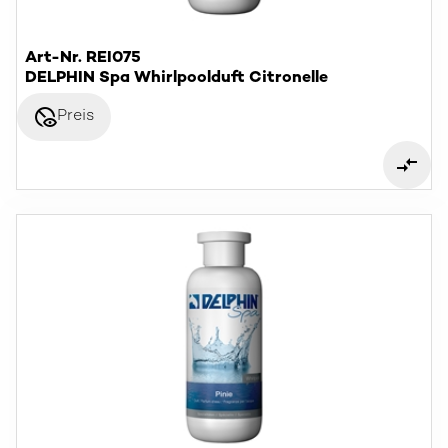
Art-Nr. REI075
DELPHIN Spa Whirlpoolduft Citronelle
disabled_visible
Preis