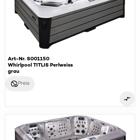
Art-Nr. S001150
Whirlpool TITLIS Perlweiss
grau
disabled_visible
Preis