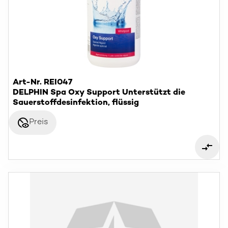
Art-Nr. REI047
DELPHIN Spa Oxy Support Unterstützt die
Sauerstoffdesinfektion, flüssig
disabled_visible
Preis