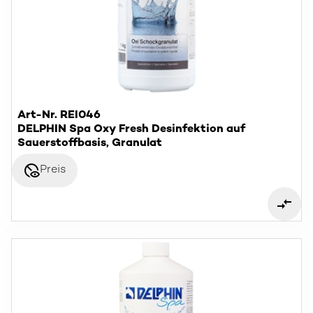
Art-Nr. REI046
DELPHIN Spa Oxy Fresh Desinfektion auf
Sauerstoffbasis, Granulat
disabled_visible
Preis