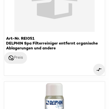
Art-Nr. REI051
DELPHIN Spa Filterreiniger entfernt organische
Ablagerungen und andere
disabled_visible
Preis