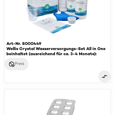
Art-Nr. S000449
Wellis Crystal Wasserversorgungs-Set All in One
beinhaltet (ausreichend für ca. 3-4 Monate):
disabled_visible
Preis