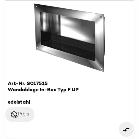
Art-Nr. S017515
Wandablage In-Box Typ F UP
edelstahl
disabled_visible
Preis