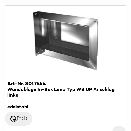
Art-Nr. S017544
Wandablage In-Box Luna Typ WB UP Anschlag
links
edelstahl
disabled_visible
Preis