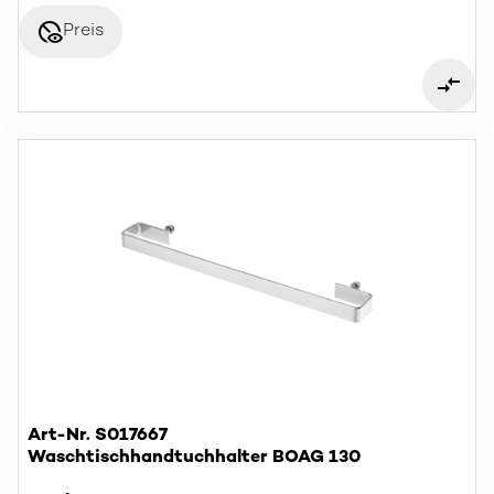
disabled_visible
Preis
Art-Nr. S017667
Waschtischhandtuchhalter BOAG 130