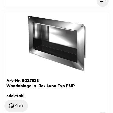
Art-Nr. S017518
Wandablage In-Box Luna Typ F UP
edelstahl
disabled_visible
Preis