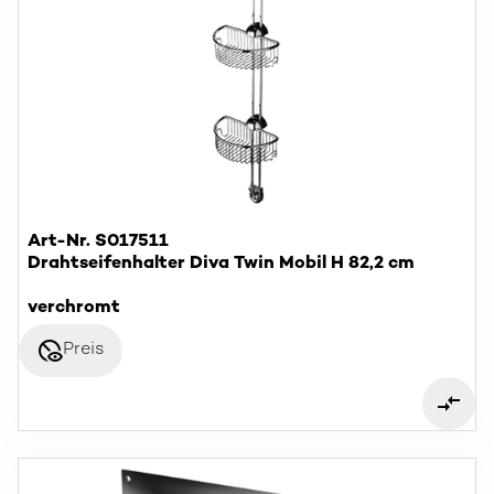
Art-Nr. S017511
Drahtseifenhalter Diva Twin Mobil H 82,2 cm
verchromt
disabled_visible
Preis