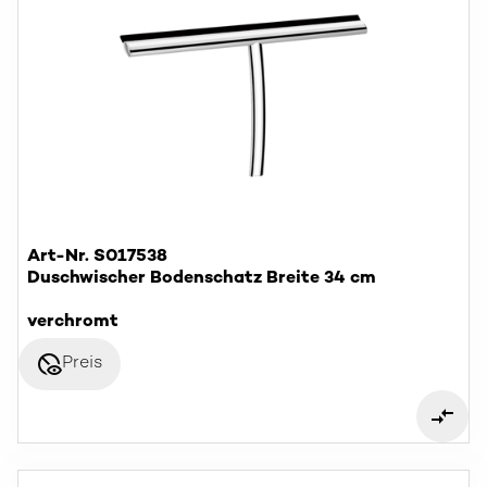
Art-Nr. S017538
Duschwischer Bodenschatz Breite 34 cm
verchromt
disabled_visible
Preis