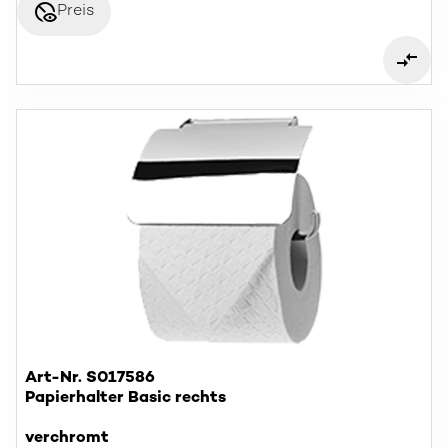
disabled_visible
Preis
Art-Nr. S017586
Papierhalter Basic rechts
verchromt