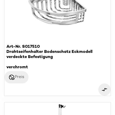
Art-Nr. S017510
Drahtseifenhalter Bodenschatz Eckmodell
verdeckte Befestigung
verchromt
disabled_visible
Preis