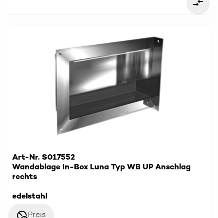
Art-Nr. S017552
Wandablage In-Box Luna Typ WB UP Anschlag
rechts
edelstahl
disabled_visible
Preis