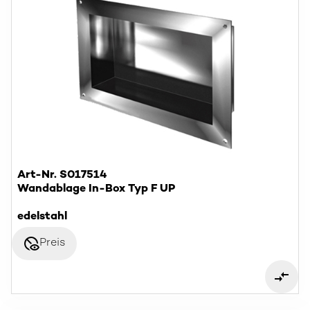
Art-Nr. S017514
Wandablage In-Box Typ F UP
edelstahl
disabled_visible
Preis