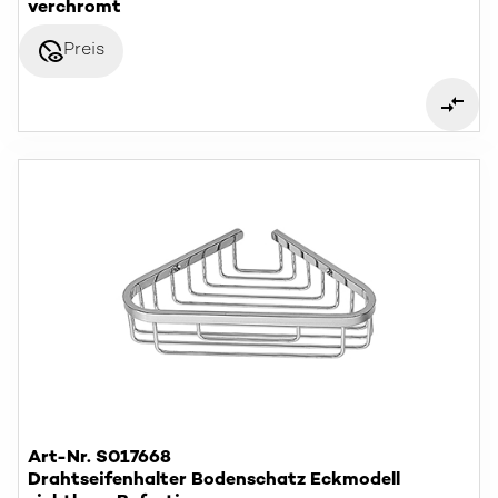
verchromt
disabled_visible
Preis
Art-Nr. S017668
Drahtseifenhalter Bodenschatz Eckmodell