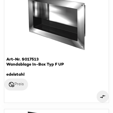
Art-Nr. S017513
Wandablage In-Box Typ F UP
edelstahl
disabled_visible
Preis