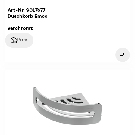
Art-Nr. S017677
Duschkorb Emco
verchromt
disabled_visible
Preis