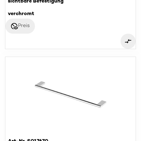
sichtbare Befestigung
verchromt
disabled_visible
Preis