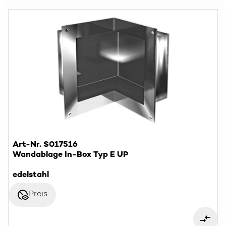
Art-Nr. S017516
Wandablage In-Box Typ E UP
edelstahl
disabled_visible
Preis