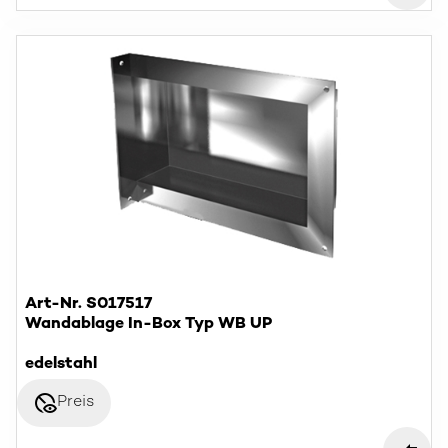
Art-Nr. S017517
Wandablage In-Box Typ WB UP
edelstahl
disabled_visible
Preis