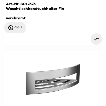
Art-Nr. S017676
Waschtischhandtuchhalter Fin
verchromt
disabled_visible
Preis