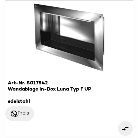
Art-Nr. S017542
Wandablage In-Box Luna Typ F UP
edelstahl
disabled_visible
Preis