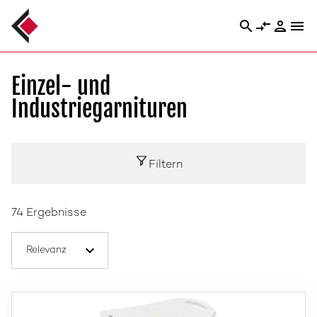
search
compare_arrows
person
menu
Einzel- und
Industriegarnituren
Filtern
74 Ergebnisse