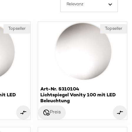
Topseller
Topseller
Art-Nr. S310104
mit LED
Lichtspiegel Vanity 100 mit LED
Beleuchtung
disabled_visible
Preis