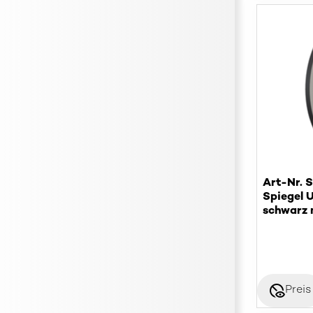
Art-Nr. 
Spiegel 
schwarz
disabled_visible
Preis