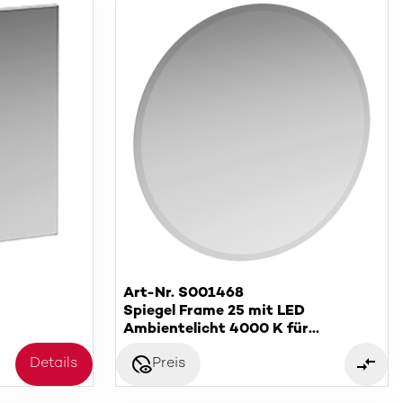
Art-Nr. S001468
Spiegel Frame 25 mit LED
Ambientelicht 4000 K für
Raumschaltung
disabled_visible
Details
Preis