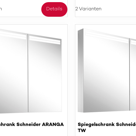
n
Details
2 Varianten
schrank Schneider ARANGA
Spiegelschrank Schnei
TW