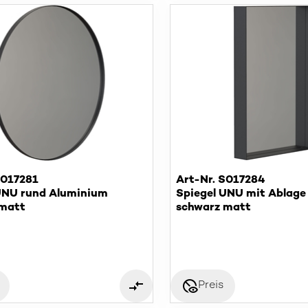
S017281
Art-Nr. S017284
UNU rund Aluminium
Spiegel UNU mit Ablag
 matt
schwarz matt
disabled_visible
Preis