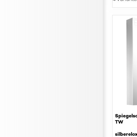
Spiegel
TW
silberelo