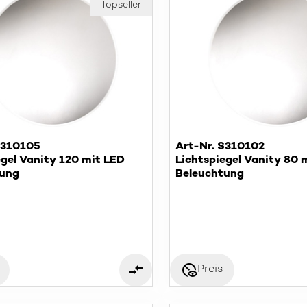
Topseller
S310105
Art-Nr. S310102
egel Vanity 120 mit LED
Lichtspiegel Vanity 80 
tung
Beleuchtung
disabled_visible
Preis