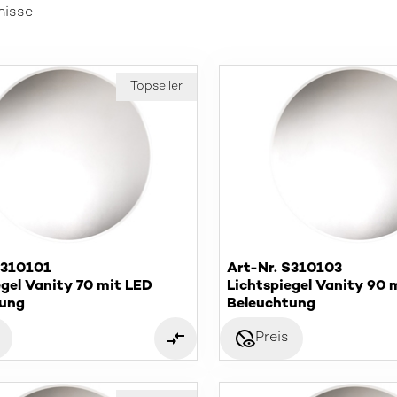
nisse
Topseller
S310101
Art-Nr. S310103
egel Vanity 70 mit LED
Lichtspiegel Vanity 90 
tung
Beleuchtung
disabled_visible
Preis