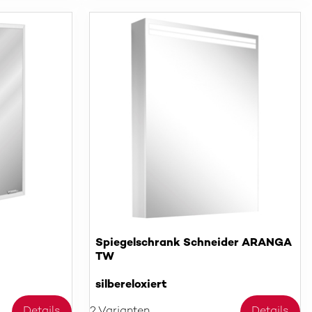
Spiegelschrank Schneider ARANGA
TW
silbereloxiert
Details
2 Varianten
Details