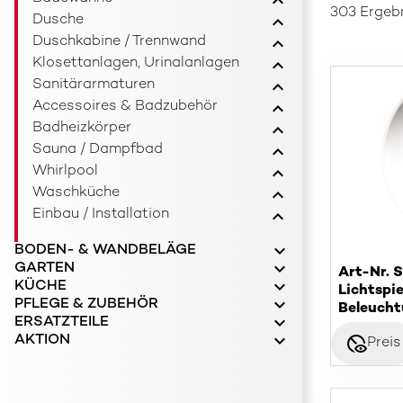
303 Ergeb
Dusche
Duschkabine / Trennwand
Klosettanlagen, Urinalanlagen
Sanitärarmaturen
Accessoires & Badzubehör
Badheizkörper
Sauna / Dampfbad
Whirlpool
Waschküche
Einbau / Installation
BODEN- & WANDBELÄGE
GARTEN
Art-Nr. 
KÜCHE
Lichtspi
PFLEGE & ZUBEHÖR
Beleuch
ERSATZTEILE
AKTION
disabled_visible
Preis