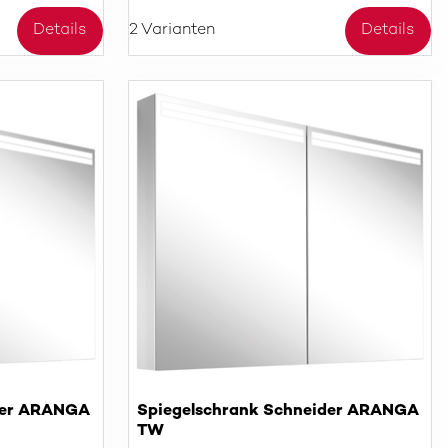
Details
2 Varianten
Details
der ARANGA
Spiegelschrank Schneider ARANGA
TW