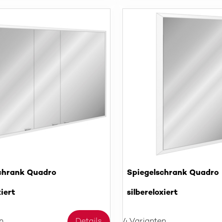
chrank Quadro
Spiegelschrank Quadro
xiert
silbereloxiert
n
Details
4 Varianten