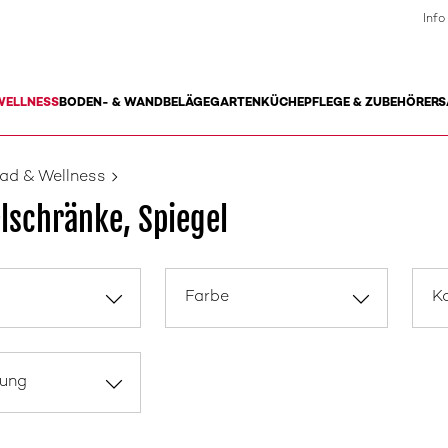
Info
WELLNESS
BODEN- & WANDBELÄGE
GARTEN
KÜCHE
PFLEGE & ZUBEHÖR
ERS
ad & Wellness
lschränke, Spiegel
Farbe
Ka
rung