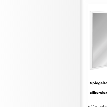
Spiegels
silberelo
4 Variante