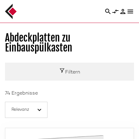
search
compare_arrows
person
menu
Abdeckplatten zu
Einbauspülkasten
Filtern
74 Ergebnisse