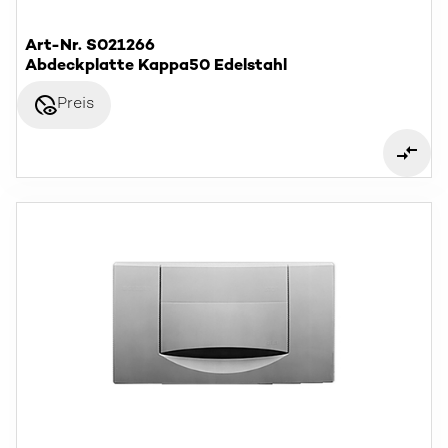
Art-Nr. S021266
Abdeckplatte Kappa50 Edelstahl
disabled_visible
Preis