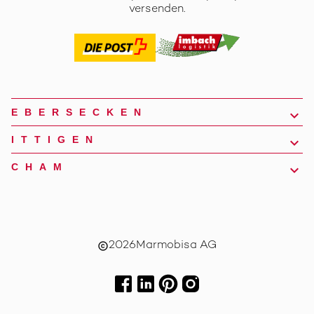
versenden.
EBERSECKEN
ITTIGEN
CHAM
2026
Marmobisa AG
copyright