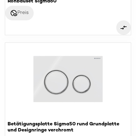
Rohbauset Sigma60
disabled_visible
Preis
Betätigungsplatte Sigma50 rund Grundplatte
und Designringe verchromt