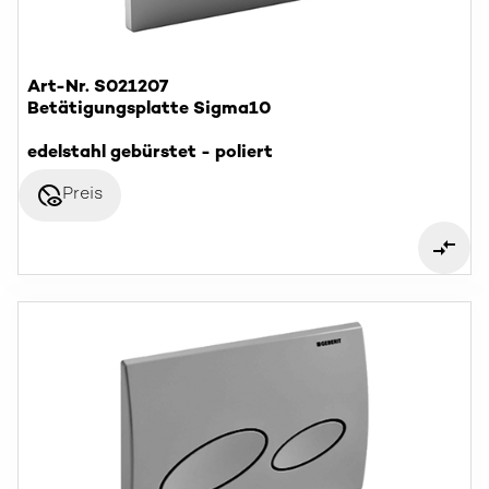
Art-Nr. S021207
Betätigungsplatte Sigma10
edelstahl gebürstet - poliert
disabled_visible
Preis