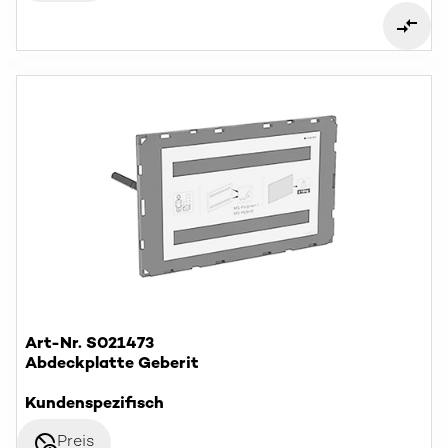
Art-Nr. S021473
Abdeckplatte Geberit
Kundenspezifisch
disabled_visible
Preis