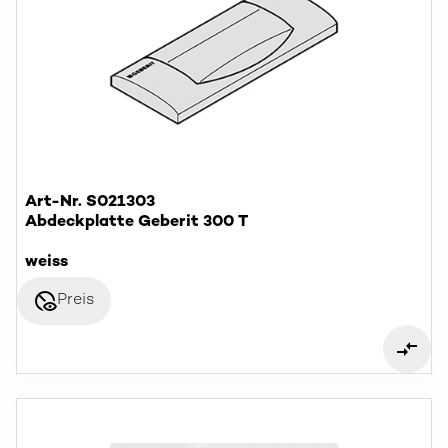
Art-Nr. S021303
Abdeckplatte Geberit 300 T
weiss
disabled_visible
Preis