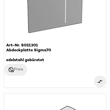
Art-Nr. S021301
Abdeckplatte Sigma70
edelstahl gebürstet
disabled_visible
Preis