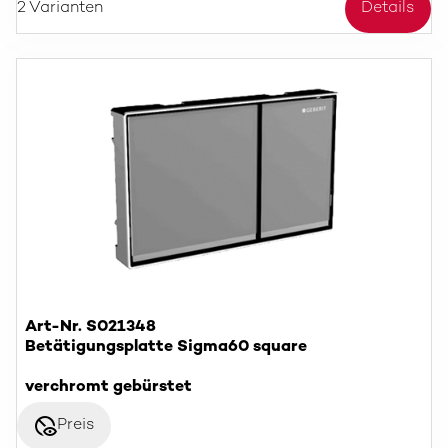
2 Varianten
Details
Art-Nr. S021348
Betätigungsplatte Sigma60 square
verchromt gebürstet
disabled_visible
Preis