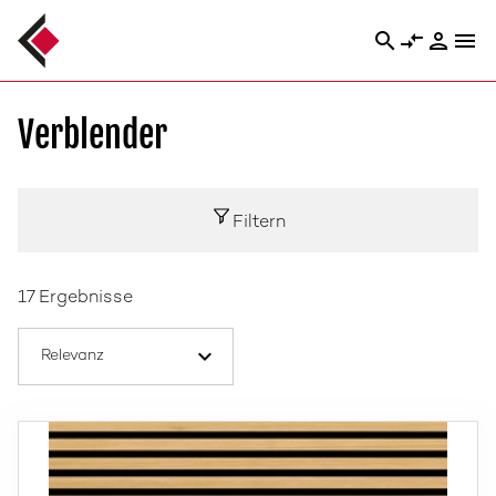
search
compare_arrows
person
menu
Verblender
Filtern
17 Ergebnisse