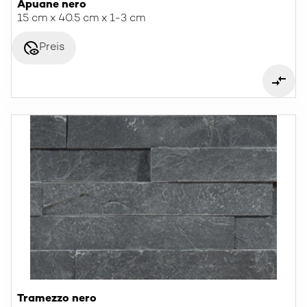
Apuane nero
15 cm x 40.5 cm x 1-3 cm
disabled_visible
Preis
Tramezzo nero