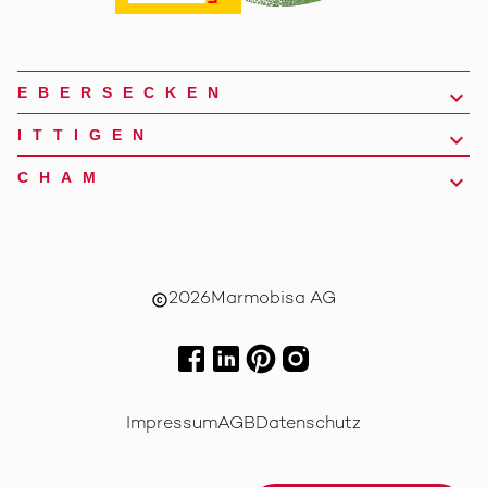
EBERSECKEN
ITTIGEN
CHAM
2026
Marmobisa AG
copyright
Impressum
AGB
Datenschutz