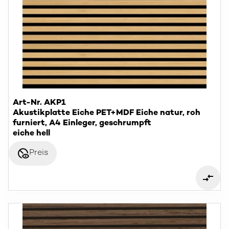
Art-Nr. AKP1
Akustikplatte Eiche PET+MDF Eiche natur, roh
furniert, A4 Einleger, geschrumpft
eiche hell
disabled_visible
Preis