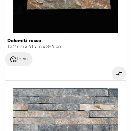
Dolomiti rosso
15.2 cm x 61 cm x 3-4 cm
disabled_visible
Preis