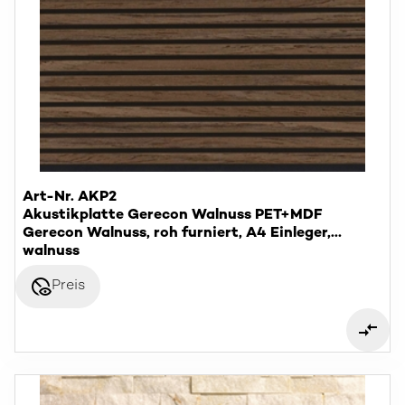
Art-Nr. AKP2
Akustikplatte Gerecon Walnuss PET+MDF
Gerecon Walnuss, roh furniert, A4 Einleger,
geschrumpft
walnuss
disabled_visible
Preis