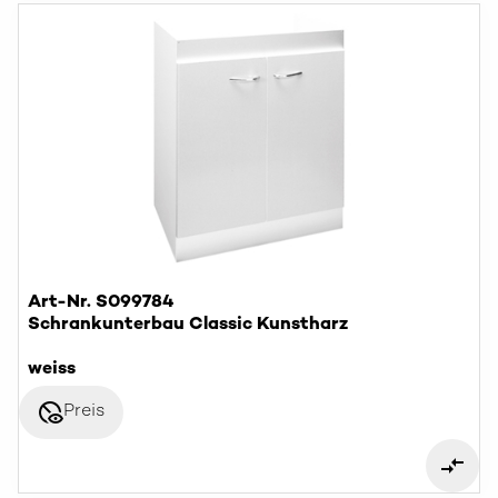
Art-Nr. S099784
Schrankunterbau Classic Kunstharz
weiss
disabled_visible
Preis