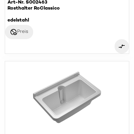
Art-Nr. S002463
Rosthalter RoClassico
edelstahl
disabled_visible
Preis