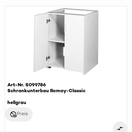
Art-Nr. S099786
Schrankunterbau Romay-Classic
hellgrau
disabled_visible
Preis