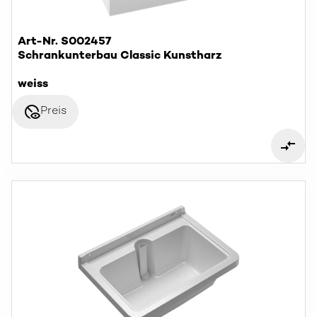
Art-Nr. S002457
Schrankunterbau Classic Kunstharz
weiss
disabled_visible
Preis