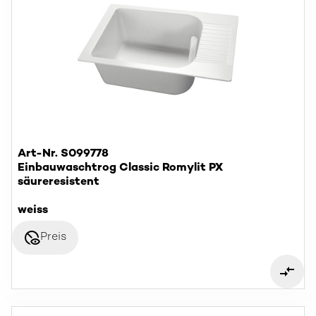
Art-Nr. S099778
Einbauwaschtrog Classic Romylit PX
säureresistent
weiss
disabled_visible
Preis