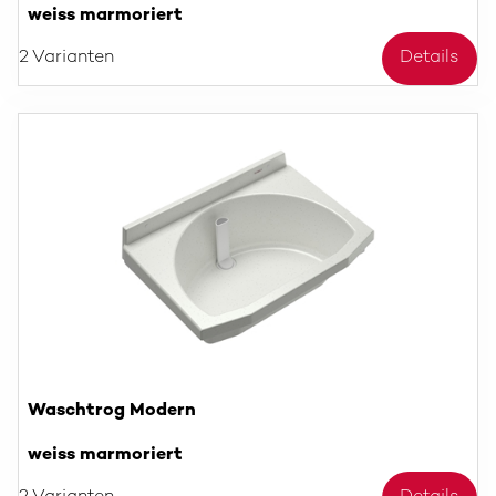
weiss marmoriert
2 Varianten
Details
Waschtrog Modern
weiss marmoriert