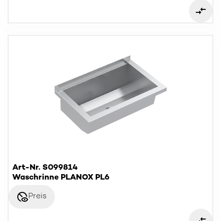
Art-Nr. S099814
Waschrinne PLANOX PL6
disabled_visible
Preis