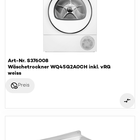
Art-Nr. S376008
Wäschetrockner WQ45G2A0CH inkl. vRG
weiss
disabled_visible
Preis