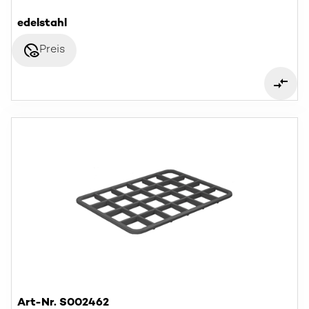
edelstahl
disabled_visible
Preis
Art-Nr. S002462