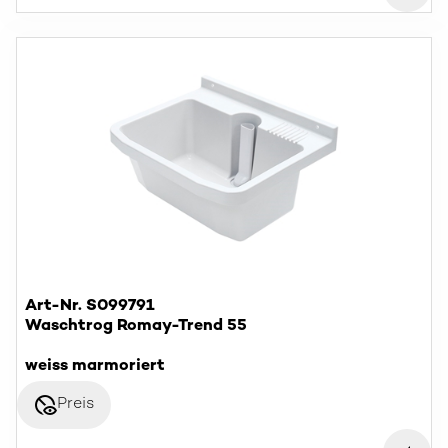
Art-Nr. S099791
Waschtrog Romay-Trend 55
weiss marmoriert
disabled_visible
Preis