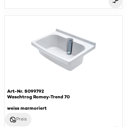
Art-Nr. S099792
Waschtrog Romay-Trend 70
weiss marmoriert
disabled_visible
Preis