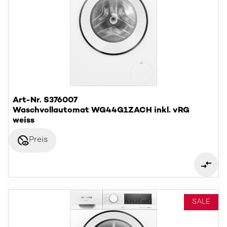
Art-Nr. S376007
Waschvollautomat WG44G1ZACH inkl. vRG
weiss
disabled_visible
Preis
SALE