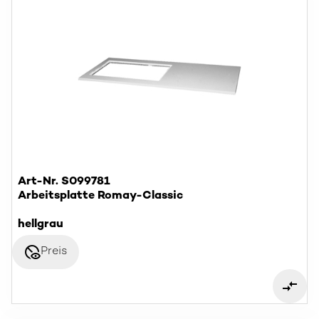
Art-Nr. S099781
Arbeitsplatte Romay-Classic
hellgrau
disabled_visible
Preis