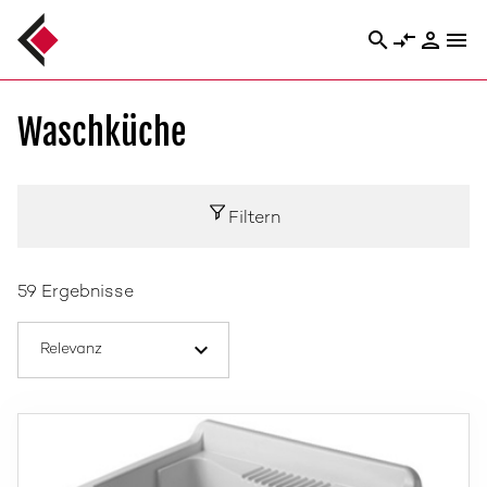
search
compare_arrows
person
menu
Waschküche
Filtern
59 Ergebnisse