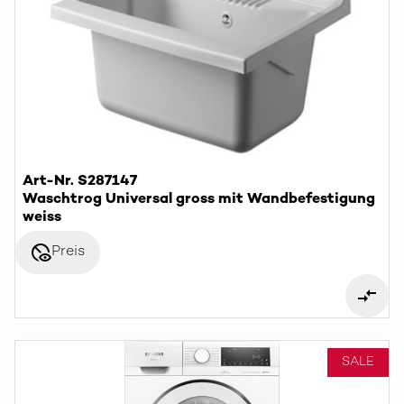
Art-Nr. S287147
Waschtrog Universal gross mit Wandbefestigung
weiss
disabled_visible
Preis
SALE