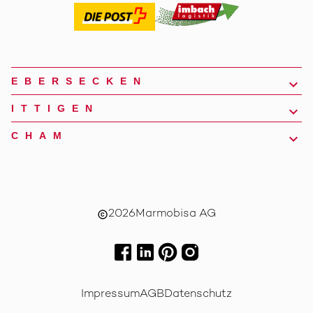
EBERSECKEN
ITTIGEN
CHAM
2026
Marmobisa AG
copyright
Impressum
AGB
Datenschutz