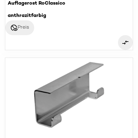
Auflagerost RoClassico
anthrazitfarbig
disabled_visible
Preis