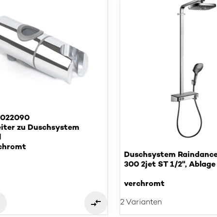
S022090
eiter zu Duschsystem
l
chromt
Duschsystem Raindance
300 2jet ST 1/2", Ablage
verchromt
2 Varianten