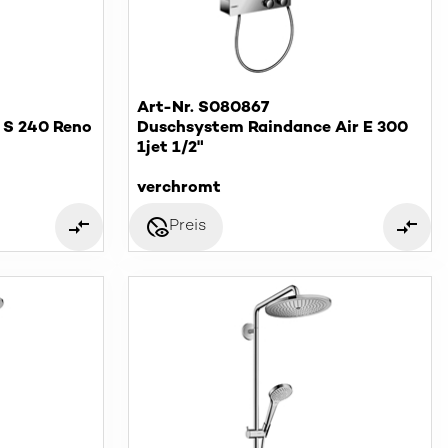
Art-Nr. S080867
 S 240 Reno
Duschsystem Raindance Air E 300
1jet 1/2"
verchromt
disabled_visible
Preis