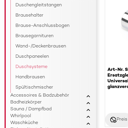
Duschengleitstangen
Brausehalter
Brause-Anschlussbogen
Brausegarnituren
Wand-/Deckenbrausen
Duschpaneelen
Duschsysteme
Art-Nr. 
Ersatzgl
Handbrausen
Universa
glanzver
Spültischmischer
Accessoires & Badzubehör
Badheizkörper
Sauna / Dampfbad
Whirlpool
disabled_visible
Preis
Waschküche