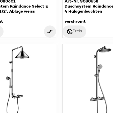
S080601
Art-Nr. S080658
tem Raindance Select E
Duschsystem Raindanc
1/2", Ablage weiss
4 Halogenleuchten
mt
verchromt
disabled_visible
Preis