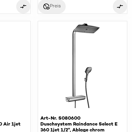
disabled_visible
Preis
Art-Nr. S080600
 Air 1jet
Duschsystem Raindance Select E
360 1jet 1/2", Ablage chrom