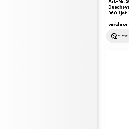
Art-Nr. 
Duschsys
360 1jet 
verchro
disabled_visible
Preis