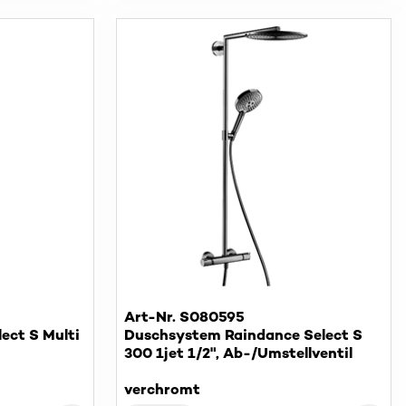
Art-Nr. S080595
ect S Multi
Duschsystem Raindance Select S
300 1jet 1/2", Ab-/Umstellventil
verchromt