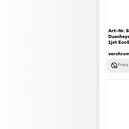
Art-Nr. 
Duschsy
1jet Eco
verchro
disabled_visible
Preis