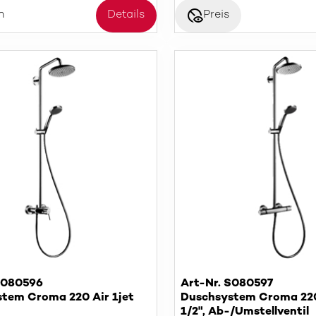
disabled_visible
n
Details
Preis
S080596
Art-Nr. S080597
tem Croma 220 Air 1jet
Duschsystem Croma 220
1/2", Ab-/Umstellventil