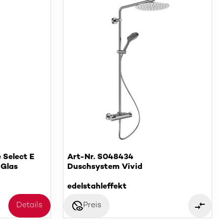
 Select E
Art-Nr. S048434
 Glas
Duschsystem Vivid
edelstahleffekt
disabled_visible
Details
Preis