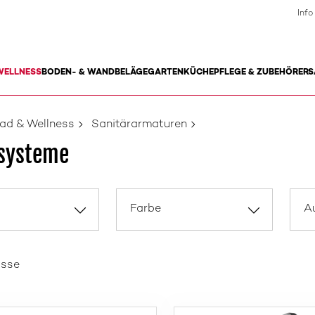
Info
WELLNESS
BODEN- & WANDBELÄGE
GARTEN
KÜCHE
PFLEGE & ZUBEHÖR
ERS
ad & Wellness
Sanitärarmaturen
systeme
Farbe
A
isse