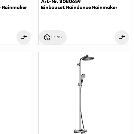
Art-Nr. S080659
e Rainmaker
Einbauset Raindance Rainmaker
disabled_visible
Preis