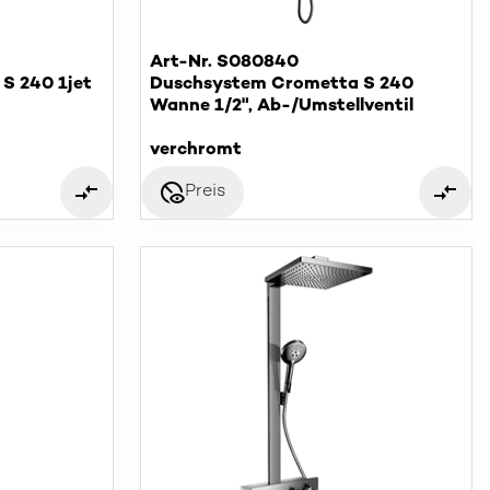
Art-Nr. S080840
S 240 1jet
Duschsystem Crometta S 240
Wanne 1/2", Ab-/Umstellventil
verchromt
disabled_visible
Preis