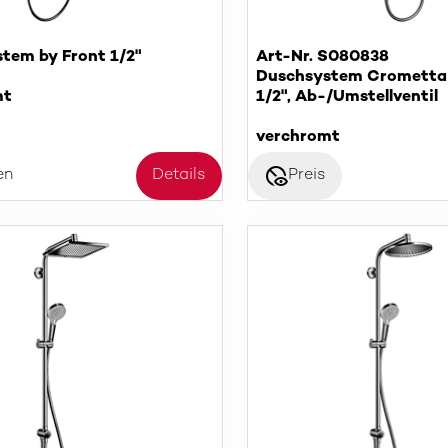
tem by Front 1/2"
Art-Nr. S080838
Duschsystem Crometta 
mt
1/2", Ab-/Umstellventil
verchromt
disabled_visible
en
Details
Preis