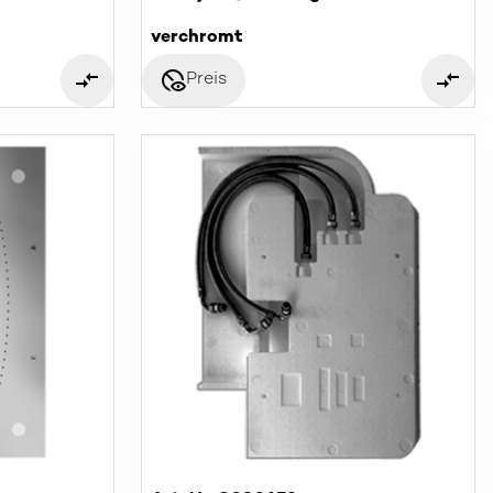
verchromt
disabled_visible
Preis