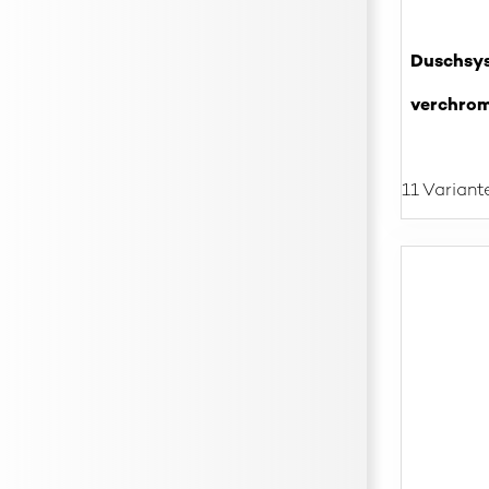
Duschsys
verchro
11 Variant