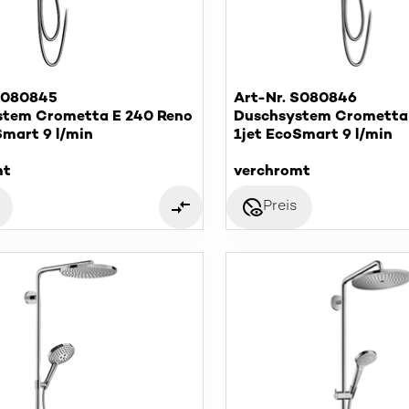
S080845
Art-Nr. S080846
stem Crometta E 240 Reno
Duschsystem Crometta
Smart 9 l/min
1jet EcoSmart 9 l/min
mt
verchromt
disabled_visible
Preis