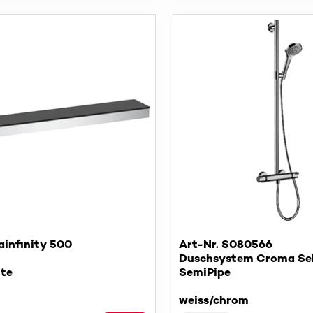
ainfinity 500
Art-Nr. S080566
Duschsystem Croma Sel
te
SemiPipe
weiss/chrom