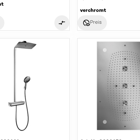
mt
verchromt
disabled_visible
Preis