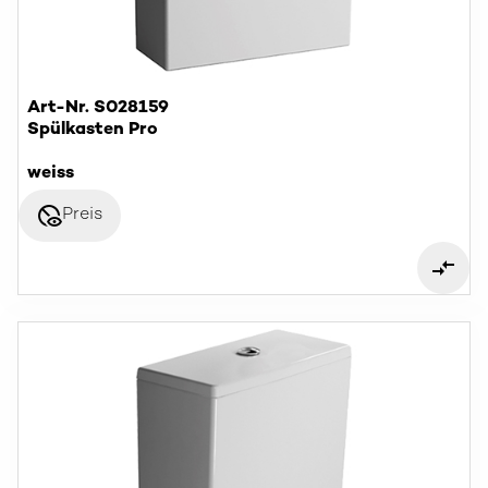
Art-Nr. S028159
Spülkasten Pro
weiss
disabled_visible
Preis