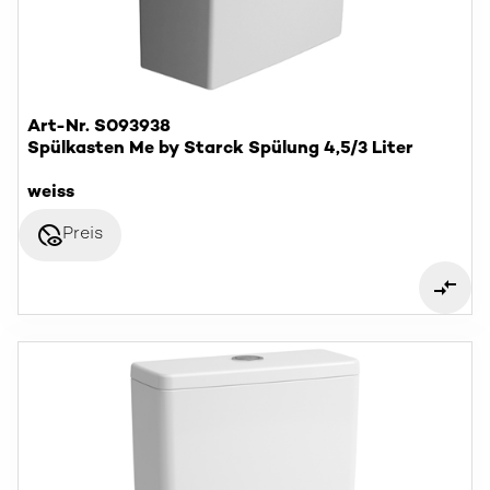
Art-Nr. S093938
Spülkasten Me by Starck Spülung 4,5/3 Liter
weiss
disabled_visible
Preis