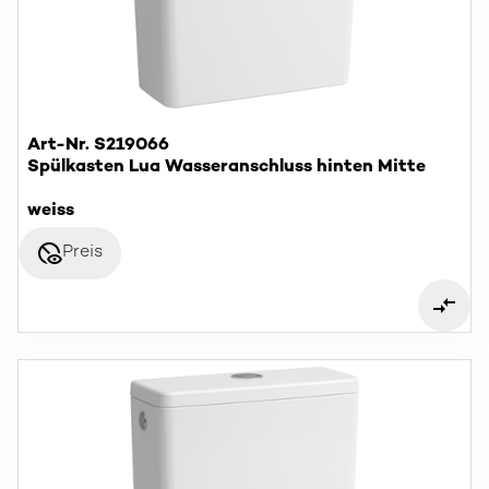
Art-Nr. S219066
Spülkasten Lua Wasseranschluss hinten Mitte
weiss
disabled_visible
Preis