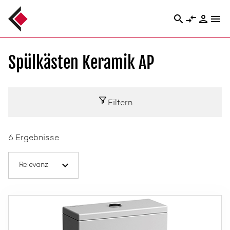
search
compare_arrows
person
menu
Spülkästen Keramik AP
Filtern
6 Ergebnisse