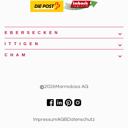
EBERSECKEN
ITTIGEN
CHAM
2026
Marmobisa AG
copyright
Impressum
AGB
Datenschutz