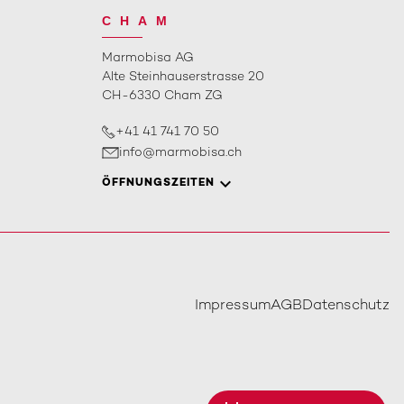
CHAM
Marmobisa AG
Alte Steinhauserstrasse 20
CH-6330 Cham ZG
+41 41 741 70 50
info@marmobisa.ch
ÖFFNUNGSZEITEN
Impressum
AGB
Datenschutz