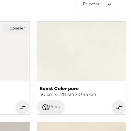
Topseller
Boost Color pure
50 cm x 120 cm x 0.85 cm
disabled_visible
Preis