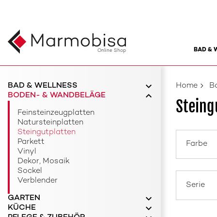
BAD & 
Online Shop
BAD & WELLNESS
Home
B
BODEN- & WANDBELÄGE
Steing
Feinsteinzeugplatten
Natursteinplatten
Steingutplatten
Parkett
Farbe
Vinyl
Dekor, Mosaik
Sockel
Verblender
Serie
GARTEN
KÜCHE