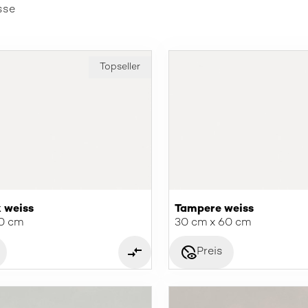
sse
Topseller
 weiss
Tampere weiss
90 cm
30 cm x 60 cm
disabled_visible
Preis