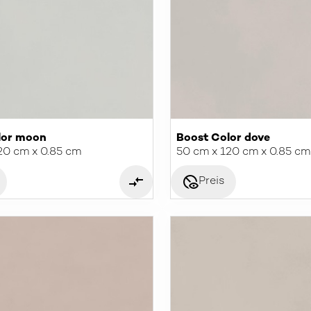
lor moon
Boost Color dove
20 cm x 0.85 cm
50 cm x 120 cm x 0.85 cm
disabled_visible
Preis