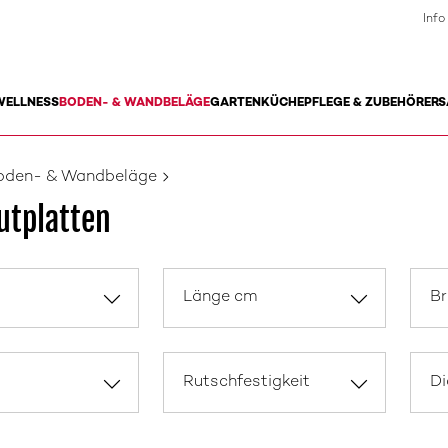
Info
WELLNESS
BODEN- & WANDBELÄGE
GARTEN
KÜCHE
PFLEGE & ZUBEHÖR
ERS
oden- & Wandbeläge
utplatten
Länge cm
Br
Rutschfestigkeit
Di