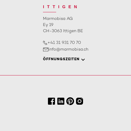
ITTIGEN
Marmobisa AG
Ey 19
CH-3063 Ittigen BE
+41 31 931 70 70
info@marmobisa.ch
ÖFFNUNGSZEITEN