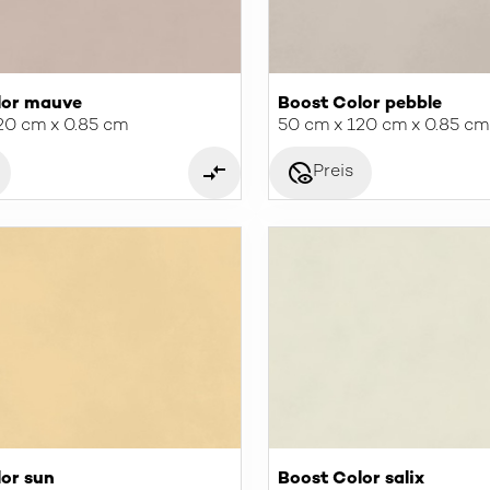
lor mauve
Boost Color pebble
20 cm x 0.85 cm
50 cm x 120 cm x 0.85 cm
disabled_visible
Preis
lor sun
Boost Color salix