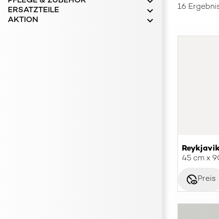
PFLEGE & ZUBEHÖR
16 Ergebni
ERSATZTEILE
AKTION
Reykjavik
45 cm x 
disabled_visible
Preis