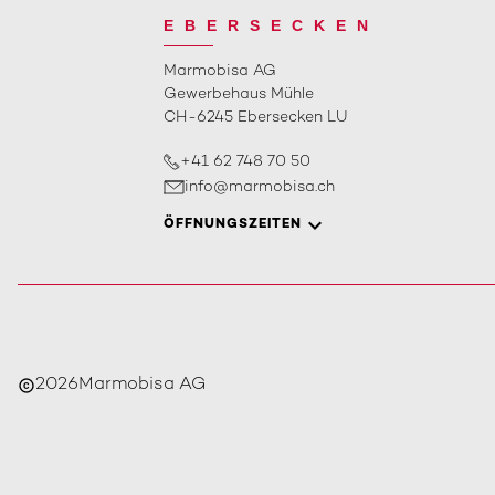
EBERSECKEN
Marmobisa AG
Gewerbehaus Mühle
CH-6245 Ebersecken LU
+41 62 748 70 50
info@marmobisa.ch
ÖFFNUNGSZEITEN
2026
Marmobisa AG
copyright