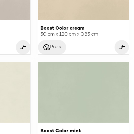
Boost Color cream
50 cm x 120 cm x 0.85 cm
disabled_visible
Preis
Boost Color mint