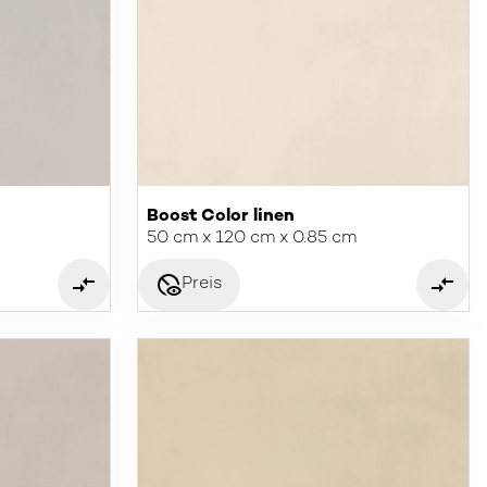
Boost Color linen
50 cm x 120 cm x 0.85 cm
disabled_visible
Preis