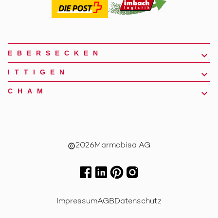
EBERSECKEN
ITTIGEN
CHAM
2026
Marmobisa AG
copyright
Impressum
AGB
Datenschutz