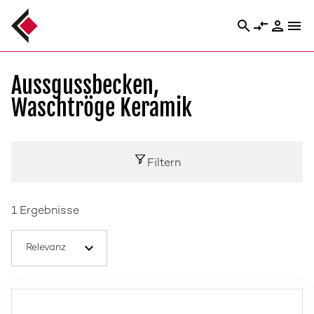
search
compare_arrows
person
menu
Aussgussbecken,
Waschtröge Keramik
Filtern
1 Ergebnisse