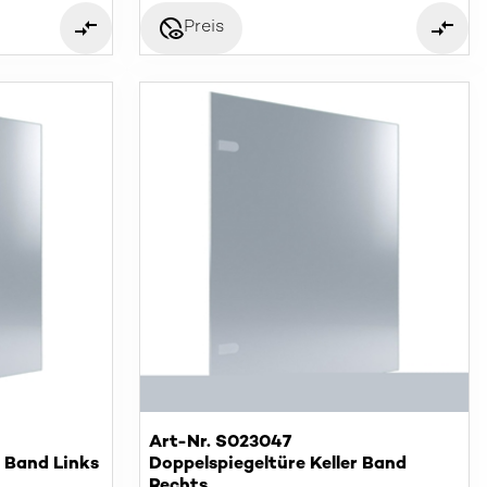
disabled_visible
Preis
Art-Nr. S023047
r Band Links
Doppelspiegeltüre Keller Band
Rechts