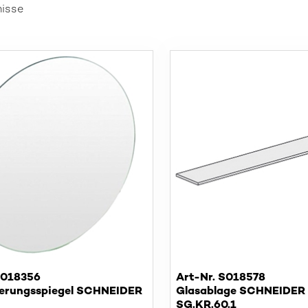
nisse
S018356
Art-Nr. S018578
erungsspiegel SCHNEIDER
Glasablage SCHNEIDER
SG.KR.60.1