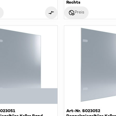
Rechts
disabled_visible
Preis
S023051
Art-Nr. S023052