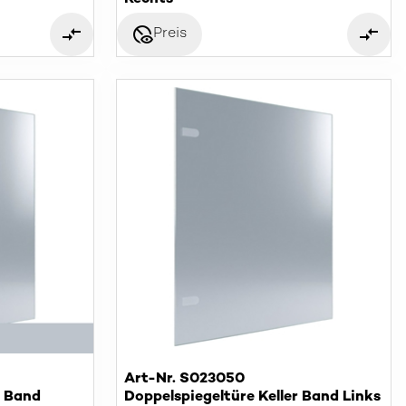
disabled_visible
Preis
Art-Nr. S023050
r Band
Doppelspiegeltüre Keller Band Links