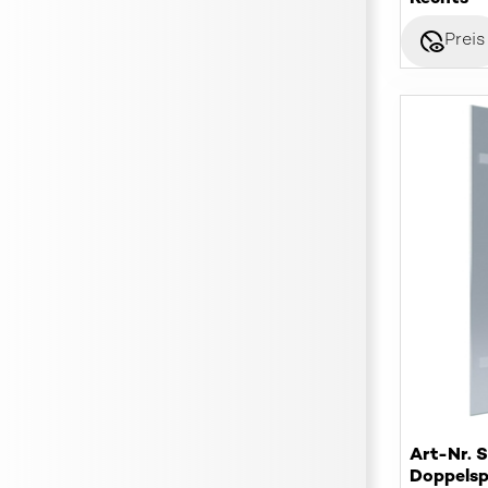
disabled_visible
Preis
Art-Nr. 
Doppelsp