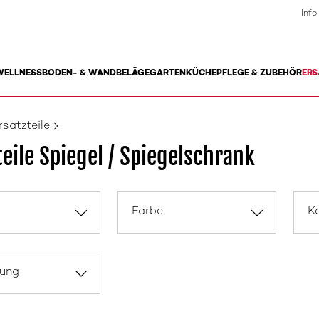
Info
WELLNESS
BODEN- & WANDBELÄGE
GARTEN
KÜCHE
PFLEGE & ZUBEHÖR
ERS
rsatzteile
teile Spiegel / Spiegelschrank
Farbe
Ka
rung