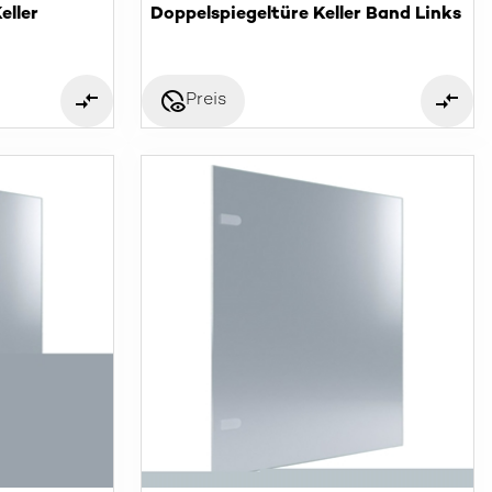
eller
Doppelspiegeltüre Keller Band Links
disabled_visible
Preis