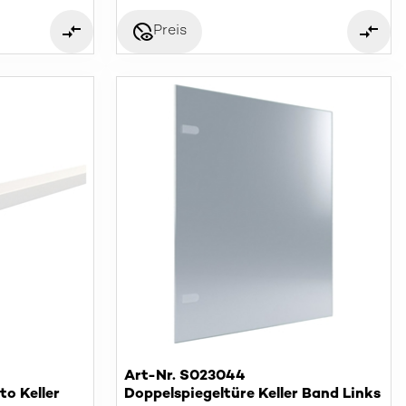
disabled_visible
Preis
Art-Nr. S023044
o Keller
Doppelspiegeltüre Keller Band Links