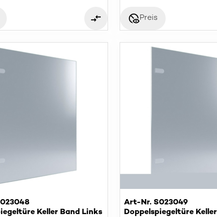
disabled_visible
Preis
S023048
Art-Nr. S023049
iegeltüre Keller Band Links
Doppelspiegeltüre Kelle