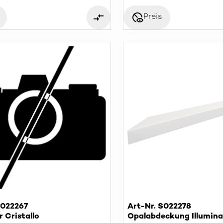
disabled_visible
Preis
S022267
Art-Nr. S022278
 Cristallo
Opalabdeckung Illuminat