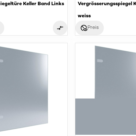
iegeltüre Keller Band Links
Vergrösserungsspiegel K
weiss
disabled_visible
Preis