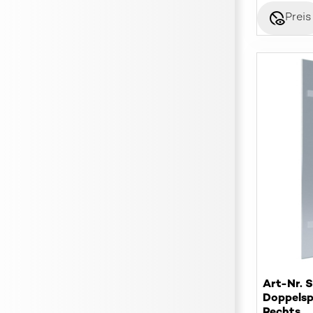
disabled_visible
Preis
Art-Nr. 
Doppelsp
Rechts