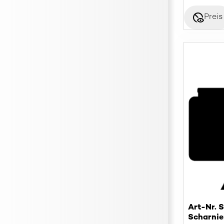
disabled_visible
Preis
Art-Nr. 
Scharnier