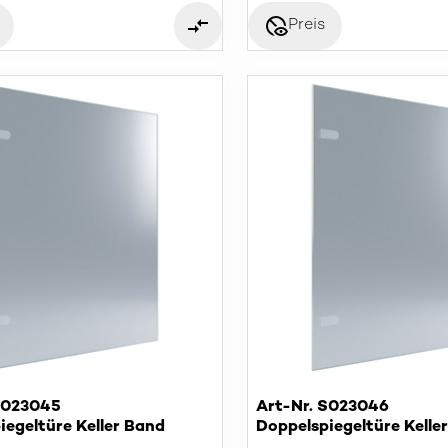
disabled_visible
Preis
S023045
Art-Nr. S023046
iegeltüre Keller Band
Doppelspiegeltüre Kelle