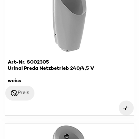
Art-Nr. S002305
Urinal Preda Netzbetrieb 240/4,5 V
weiss
disabled_visible
Preis