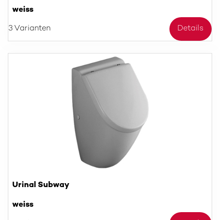
weiss
3 Varianten
Details
Urinal Subway
weiss