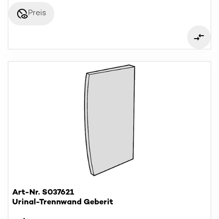
disabled_visible
Preis
Art-Nr. S037621
Urinal-Trennwand Geberit