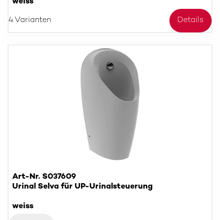
weiss
4 Varianten
Details
Art-Nr. S037609
Urinal Selva für UP-Urinalsteuerung
weiss