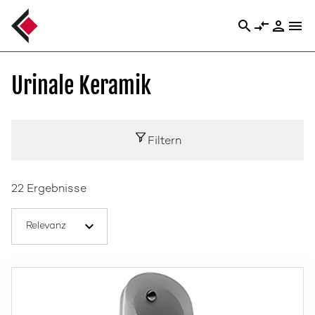
search
compare_arrows
person
menu
Urinale Keramik
Filtern
22 Ergebnisse