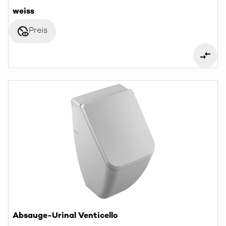
weiss
disabled_visible
Preis
Absauge-Urinal Venticello