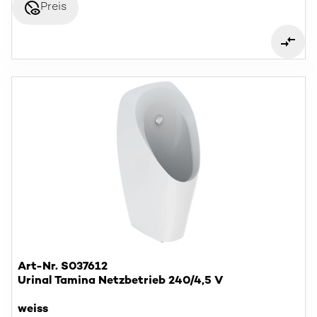
disabled_visible
Preis
Art-Nr. S037612
Urinal Tamina Netzbetrieb 240/4,5 V
weiss