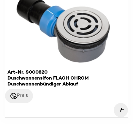
Art-Nr. S000820
Duschwannensifon FLACH CHROM
Duschwannenbündiger Ablauf
disabled_visible
Preis