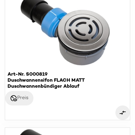
Art-Nr. S000819
Duschwannensifon FLACH MATT
Duschwannenbündiger Ablauf
disabled_visible
Preis