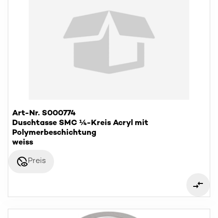
Art-Nr. S000774
Duschtasse SMC ¼-Kreis Acryl mit
Polymerbeschichtung
weiss
disabled_visible
Preis