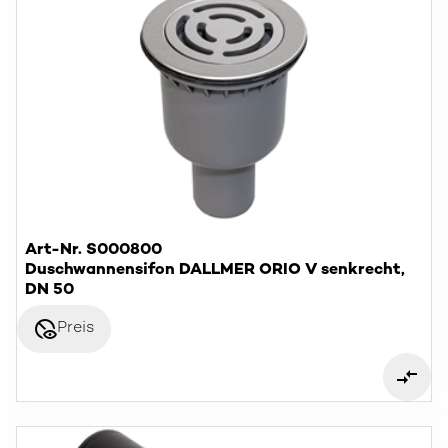
Art-Nr. S000800
Duschwannensifon DALLMER ORIO V senkrecht,
DN 50
disabled_visible
Preis