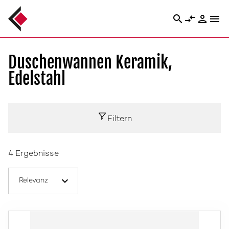
search
compare_arrows
person
menu
Duschenwannen Keramik,
Edelstahl
Filtern
4 Ergebnisse