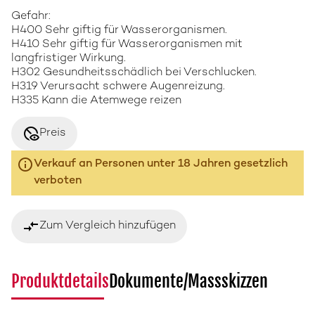
Gefahr:
H400 Sehr giftig für Wasserorganismen.
H410 Sehr giftig für Wasserorganismen mit
langfristiger Wirkung.
H302 Gesundheitsschädlich bei Verschlucken.
H319 Verursacht schwere Augenreizung.
H335 Kann die Atemwege reizen
disabled_visible
Preis
Verkauf an Personen unter 18 Jahren gesetzlich
verboten
compare_arrows
Zum Vergleich hinzufügen
Produktdetails
Dokumente/Massskizzen