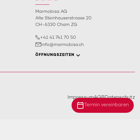
Marmobisa AG
Alte Steinhauserstrasse 20
CH-6330 Cham ZG
+41 41 741 70 50
info@marmobisa.ch
ÖFFNUNGSZEITEN
Impressum
AGB
Datenschutz
calendar_today
Termin vereinbaren
Standort Ebersecken
Standort Ittigen
Standort Cham