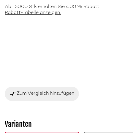
Ab 150.00 Stk erhalten Sie 4.00 % Rabatt.
Rabatt-Tabelle anzeigen.
compare_arrows
Zum Vergleich hinzufügen
Varianten