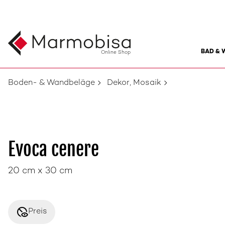
BAD & 
Online Shop
Boden- & Wandbeläge
Dekor, Mosaik
Evoca cenere
20 cm x 30 cm
disabled_visible
Preis