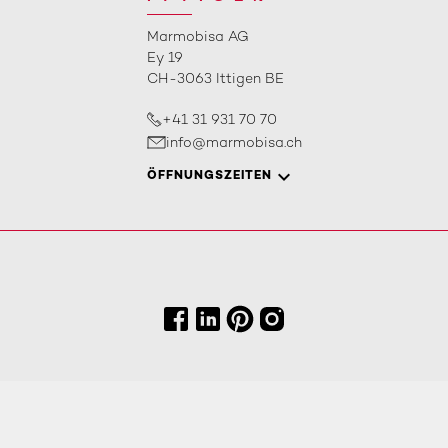
Marmobisa AG
Ey 19
CH-3063 Ittigen BE
+41 31 931 70 70
info@marmobisa.ch
ÖFFNUNGSZEITEN