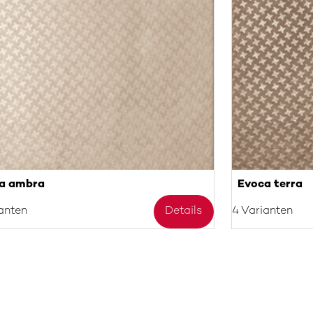
a ambra
Evoca terra
anten
Details
4 Varianten