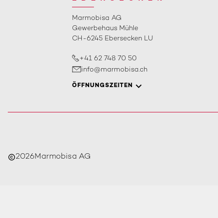
Marmobisa AG
Gewerbehaus Mühle
CH-6245 Ebersecken LU
+41 62 748 70 50
info@marmobisa.ch
ÖFFNUNGSZEITEN
2026
Marmobisa AG
copyright