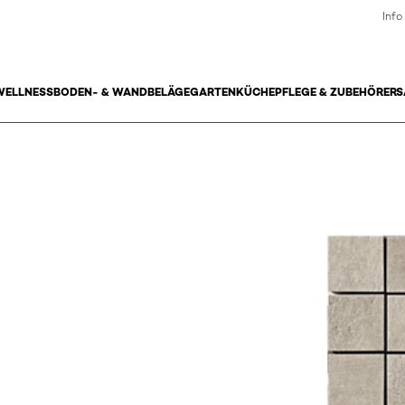
Info
WELLNESS
BODEN- & WANDBELÄGE
GARTEN
KÜCHE
PFLEGE & ZUBEHÖR
ERS