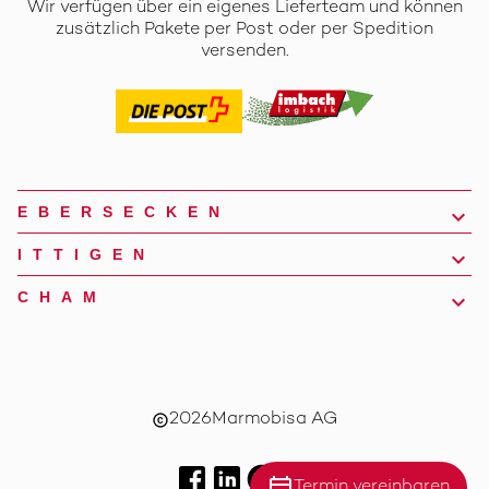
Wir verfügen über ein eigenes Lieferteam und können
zusätzlich Pakete per Post oder per Spedition
versenden.
EBERSECKEN
ITTIGEN
CHAM
2026
Marmobisa AG
copyright
calendar_today
Termin vereinbaren