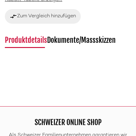
compare_arrows
Zum Vergleich hinzufügen
Produktdetails
Dokumente/Massskizzen
SCHWEIZER ONLINE SHOP
Als Schweizer Familienunternehmen garantieren wir