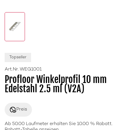
Topseller
Art.Nr. WEG1001
Profloor Winkelprofil 10 mm
Edelstahl 2.5 ml (V2A)
disabled_visible
Preis
Ab 50.00 Laufmeter erhalten Sie 10.00 % Rabatt.
Rabatt-Tabelle anzeigen.