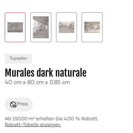
Topseller
Murales dark naturale
40 cm x 80 cm x 0.85 cm
disabled_visible
Preis
Ab 150.00 m² erhalten Sie 4.00 % Rabatt.
Rabatt-Tabelle anzeigen.