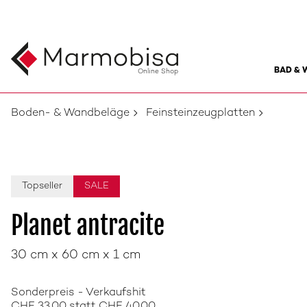
BAD & 
Online Shop
Boden- & Wandbeläge
Feinsteinzeugplatten
Topseller
SALE
Planet antracite
30 cm x 60 cm x 1 cm
Sonderpreis - Verkaufshit
CHF 33.00 statt CHF 40.00