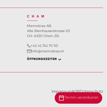
CHAM
Marmobisa AG
Alte Steinhauserstrasse 20
CH-6330 Cham ZG
+41 41 741 70 50
info@marmobisa.ch
ÖFFNUNGSZEITEN
Impressum
AGB
Datenschutz
calendar_today
Termin vereinbaren