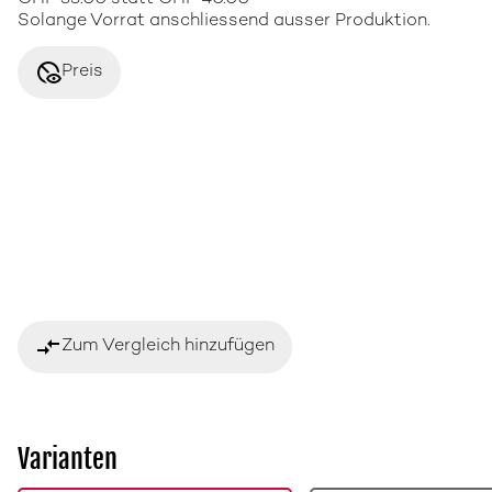
Solange Vorrat anschliessend ausser Produktion.
disabled_visible
Preis
compare_arrows
Zum Vergleich hinzufügen
Varianten