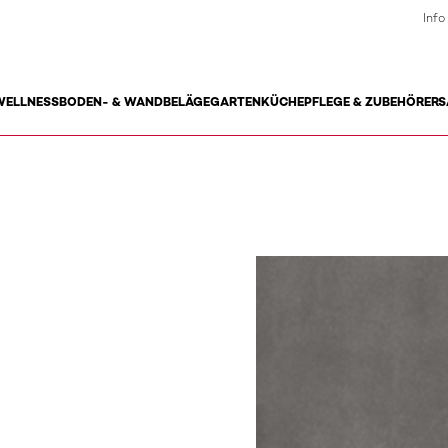
Info
WELLNESS
BODEN- & WANDBELÄGE
GARTEN
KÜCHE
PFLEGE & ZUBEHÖR
ERS