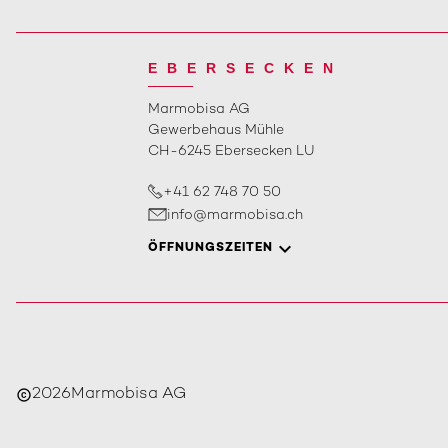
EBERSECKEN
Marmobisa AG
Gewerbehaus Mühle
CH-6245 Ebersecken LU
+41 62 748 70 50
info@marmobisa.ch
ÖFFNUNGSZEITEN
2026
Marmobisa AG
copyright