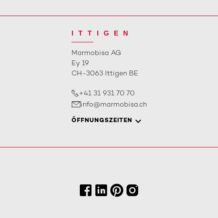
ITTIGEN
Marmobisa AG
Ey 19
CH-3063 Ittigen BE
+41 31 931 70 70
info@marmobisa.ch
ÖFFNUNGSZEITEN