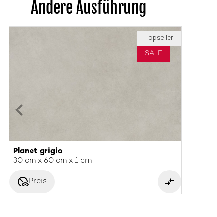
Andere Ausführung
Topseller
SALE
Planet grigio
30 cm x 60 cm x 1 cm
disabled_visible
Preis