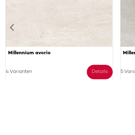
Millennium avorio
Mille
4 Varianten
Details
5 Vari