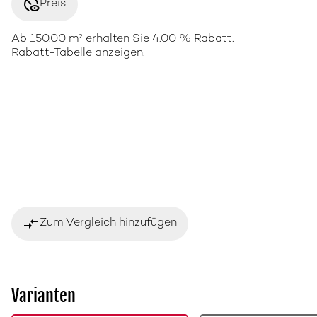
disabled_visible
Preis
Ab 150.00 m² erhalten Sie 4.00 % Rabatt.
Rabatt-Tabelle anzeigen.
compare_arrows
Zum Vergleich hinzufügen
Varianten