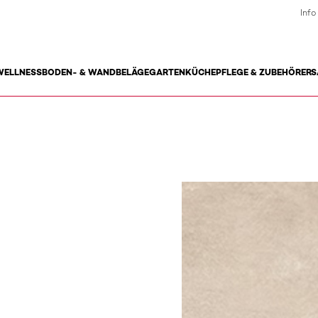
Info
WELLNESS
BODEN- & WANDBELÄGE
GARTEN
KÜCHE
PFLEGE & ZUBEHÖR
ERS