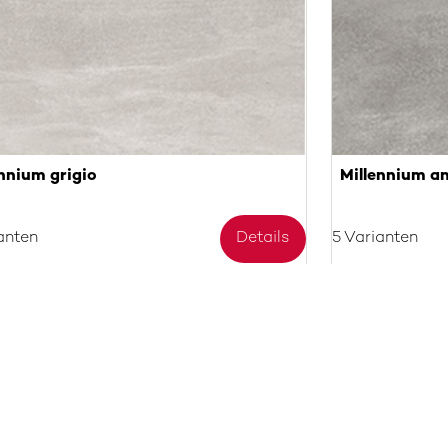
nnium grigio
Millennium a
anten
Details
5 Varianten