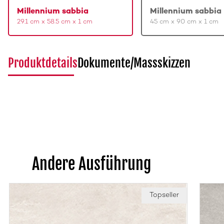
Millennium sabbia
Millennium sabbia
29.1 cm x 58.5 cm x 1 cm
45 cm x 90 cm x 1 cm
Produktdetails
Dokumente/Massskizzen
Andere Ausführung
Topseller