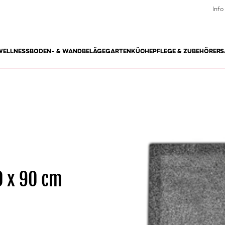
Info
WELLNESS
BODEN- & WANDBELÄGE
GARTEN
KÜCHE
PFLEGE & ZUBEHÖR
ERS
0 x 90 cm