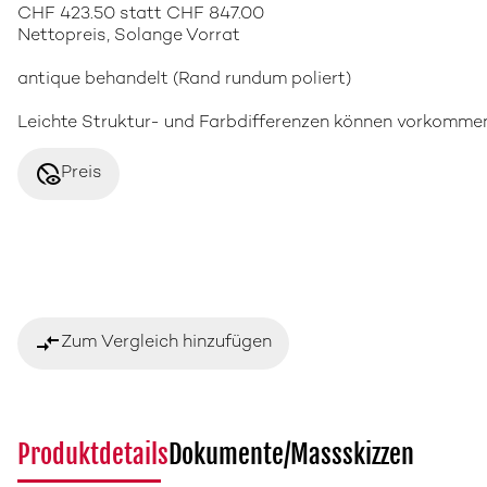
CHF 423.50 statt CHF 847.00
Nettopreis, Solange Vorrat
antique behandelt (Rand rundum poliert)
Leichte Struktur- und Farbdifferenzen können vorkommen 
disabled_visible
Preis
compare_arrows
Zum Vergleich hinzufügen
Produktdetails
Dokumente/Massskizzen